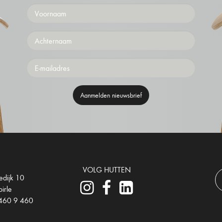
Voornaam
Achternaam
Emailaddress
Aanmelden nieuwsbrief
VOLG HUTTEN
edijk 10
irle
460 9 460