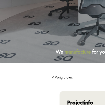
We
manufacture
for yo
< Vorig project
Projectinfo