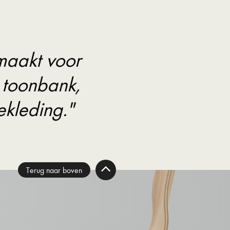
maakt voor
n toonbank,
kleding."
Terug naar boven