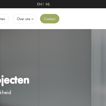
EN
NL
cten
Over ons
Contact
jecten
kheid