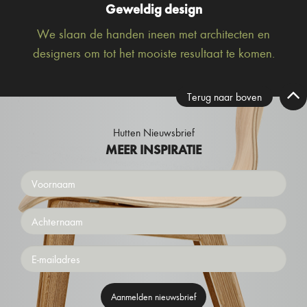
Geweldig design
We slaan de handen ineen met architecten en
designers om tot het mooiste resultaat te komen.
Terug naar boven
Hutten Nieuwsbrief
MEER INSPIRATIE
Voornaam
Achternaam
Emailaddress
Aanmelden nieuwsbrief