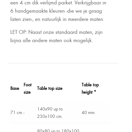
een 4 cm dik verlijmd parket. Verkrijgbaar in
6 handgemaakte kleuren -die we je graag
laten zien-, en natuurlijk in meerdere maten.
LET OP: Naast onze standaard maten, zijn
bijna alle andere maten ook mogelijk.
Foot
Table top
Base
Table top size
size
height *
140x90 up to
71 cm.
-
40 mm.
230x100 cm.
80x80 up to 180x100