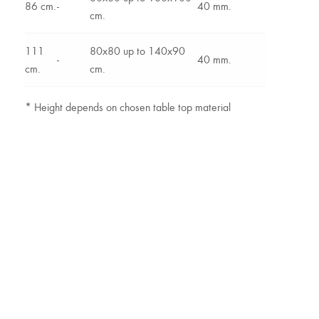
86 cm.
-
40 mm.
cm.
111
80x80 up to 140x90
-
40 mm.
cm.
cm.
*
Height depends on chosen table top material