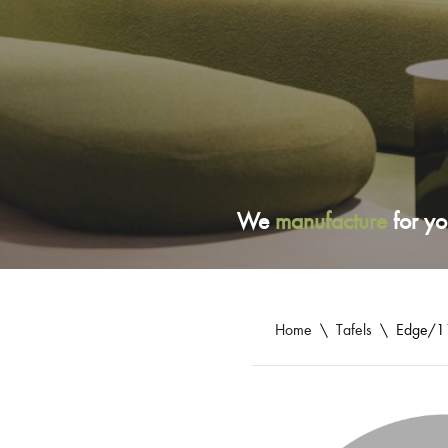
We
manufacture
for yo
Home
\
Tafels
\
Edge/1