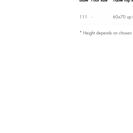
111
-
60x70 up 
*
Height depends on chosen t