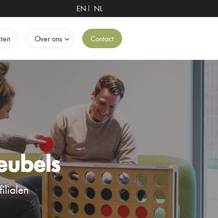
EN
NL
cten
Over ons
Contact
eubels
ilialen