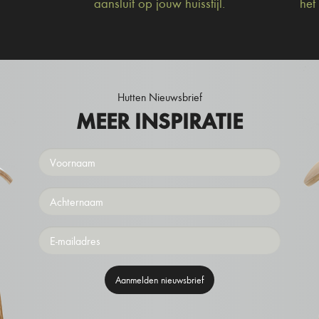
aansluit op jouw huisstijl.
het
Hutten Nieuwsbrief
MEER INSPIRATIE
Voornaam
Achternaam
Emailaddress
Aanmelden nieuwsbrief