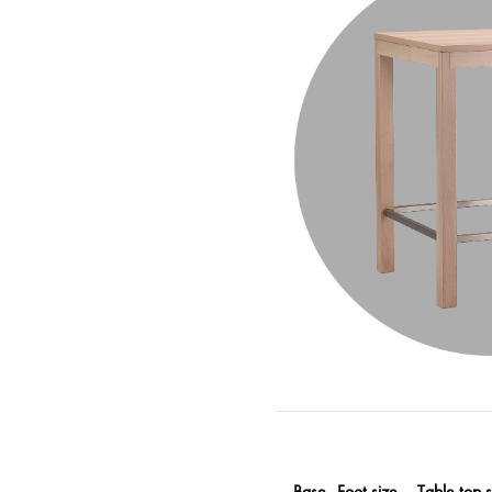
Base
Foot size
Table top s