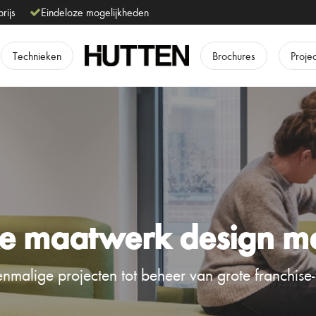
prijs
Eindeloze mogelijkheden
Technieken
Brochures
Proje
e maatwerk design m
nmalige projecten tot beheer van grote franchise-f