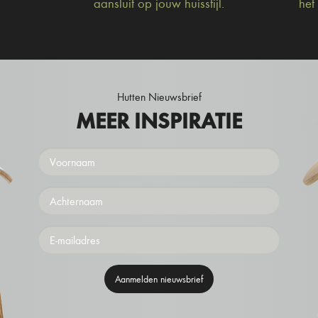
aansluit op jouw huisstijl.
het
Hutten Nieuwsbrief
MEER INSPIRATIE
Voornaam
Achternaam
Emailaddress
Aanmelden nieuwsbrief