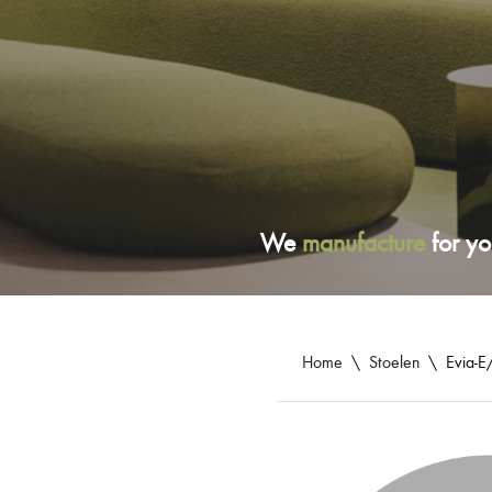
We
manufacture
for yo
Home
\
Stoelen
\
Evia-E