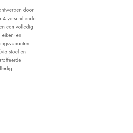
 ontwerpen door
n 4 verschillende
 en een volledig
n eiken- en
ringsvarianten
Evia stoel en
stoffeerde
lledig