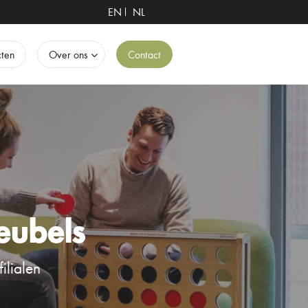
EN
NL
cten
Over ons
Contact
eubels
ilialen