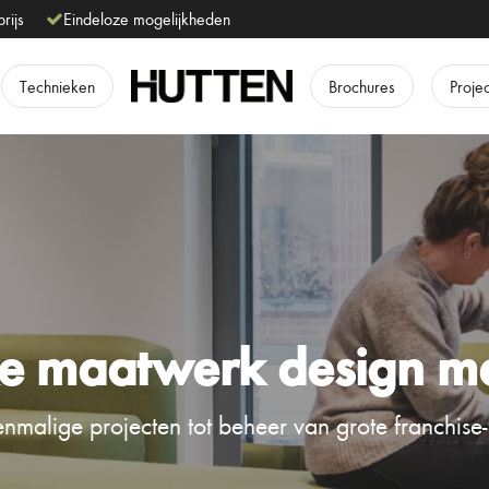
prijs
Eindeloze mogelijkheden
Technieken
Brochures
Proje
e maatwerk design m
nmalige projecten tot beheer van grote franchise-f