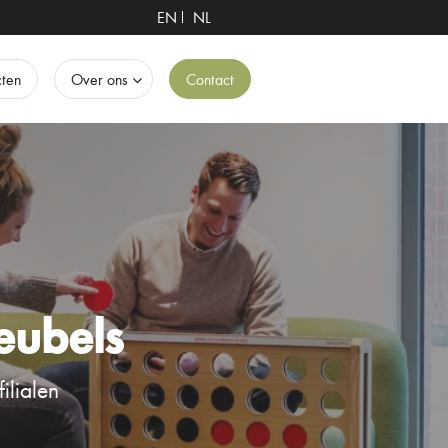
EN
NL
cten
Over ons
Contact
eubels
ilialen