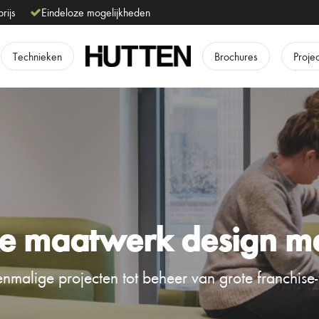
prijs
Eindeloze mogelijkheden
Technieken
Brochures
Proje
e maatwerk design m
nmalige projecten tot beheer van grote franchise-f