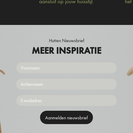
aansluit op jouw huisstijl.
het
Hutten Nieuwsbrief
MEER INSPIRATIE
Voornaam
Achternaam
Emailaddress