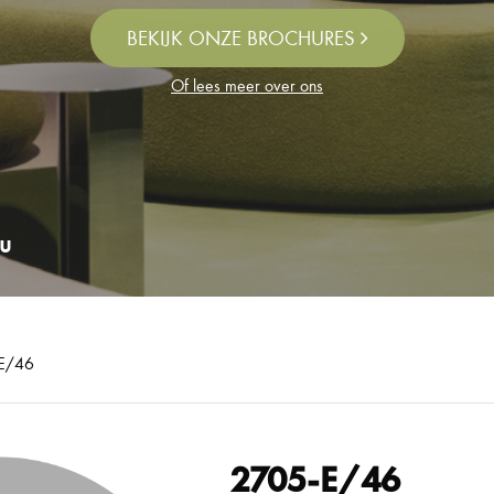
BEKIJK ONZE BROCHURES
Of lees meer over ons
u
E/46
2705-E/46