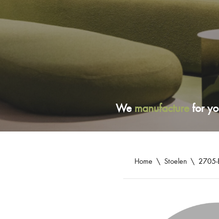
We
manufacture
for yo
Home
\
Stoelen
\
2705-