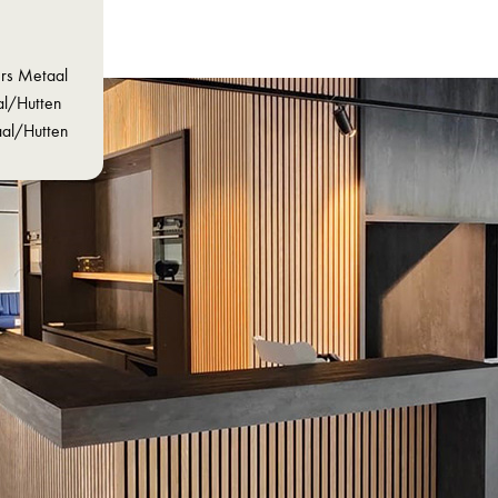
ers Metaal
al/Hutten
aal/Hutten