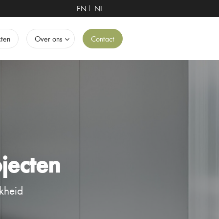
EN
NL
cten
Over ons
Contact
jecten
kheid