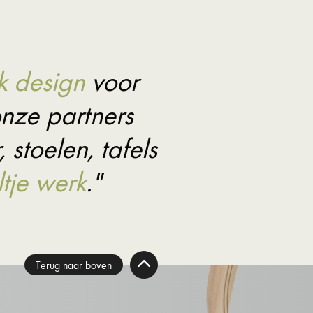
k design
voor
nze partners
 stoelen, tafels
tje werk
."
Terug naar boven