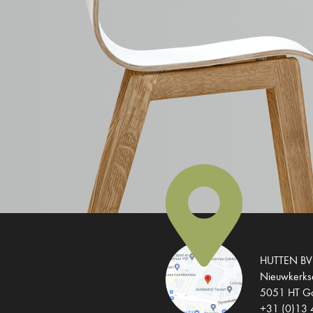
HUTTEN BV
Nieuwkerks
5051 HT Go
+31 (0)13 