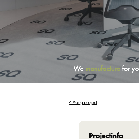
We
manufacture
for yo
< Vorig project
Projectinfo