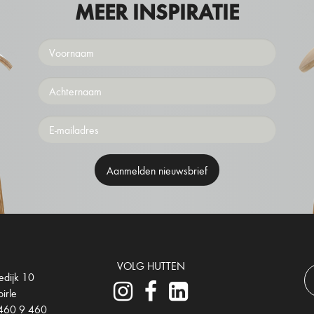
MEER INSPIRATIE
Voornaam
Achternaam
Emailaddress
VOLG HUTTEN
edijk 10
irle
460 9 460