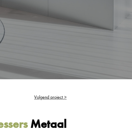
Volgend project >
essers
Metaal