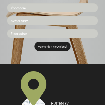
Voornaam
Achternaam
Emailaddress
Aanmelden nieuwsbrief
HUTTEN BV