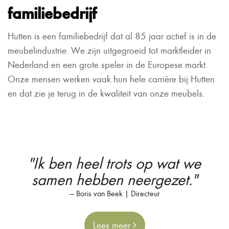
familiebedrijf
Hutten is een familiebedrijf dat al 85 jaar actief is in de
meubelindustrie. We zijn uitgegroeid tot marktleider in
Nederland en een grote speler in de Europese markt.
Onze mensen werken vaak hun hele carrière bij Hutten
en dat zie je terug in de kwaliteit van onze meubels.
Ontvang maandelijks een update boordevol
"Ik ben heel trots op wat we
inspiratie, nieuwe designs en projecten.
samen hebben neergezet."
Voornaam
Boris van Beek | Directeur
Geen
Lees meer