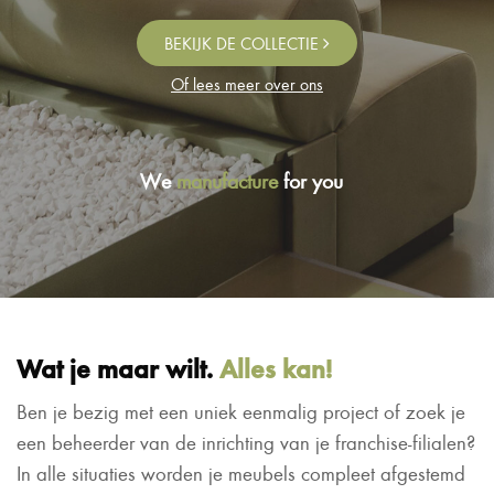
BEKIJK DE COLLECTIE
Of lees meer over ons
We
manufacture
for you
Wat je maar wilt.
Alles kan!
Ben je bezig met een uniek eenmalig project of zoek je
een beheerder van de inrichting van je franchise-filialen?
In alle situaties worden je meubels compleet afgestemd