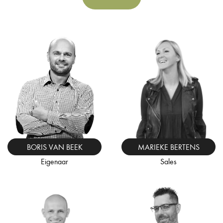
titel
E-
mailadres
MARIEKE BERTENS
BORIS VAN BEEK
Sales
Eigenaar